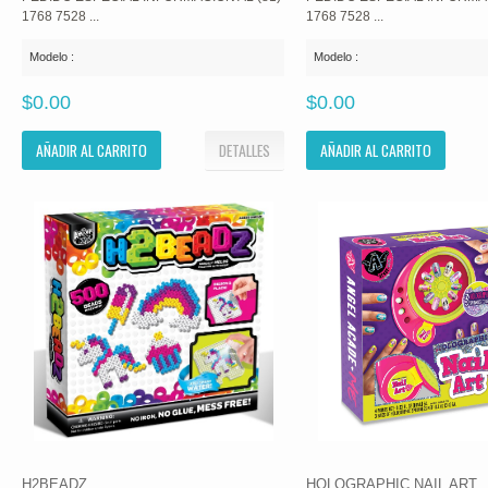
1768 7528 ...
1768 7528 ...
Modelo :
Modelo :
$0.00
$0.00
AÑADIR AL CARRITO
DETALLES
AÑADIR AL CARRITO
H2BEADZ
HOLOGRAPHIC NAIL ART